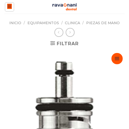
Saltar
al
contenido
INICIO
/
EQUIPAMENTOS
/
CLINICA
/
PIEZAS DE MANO
FILTRAR
Adicionar
Favoritos