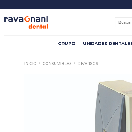
Saltar
al
contenido
Buscar
por:
GRUPO
UNIDADES DENTALE
INICIO
/
CONSUMIBLES
/
DIVERSOS