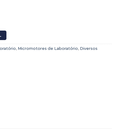
dilla- R-100278 S cantidad
L
oratório
,
Micromotores de Laboratório
,
Diversos