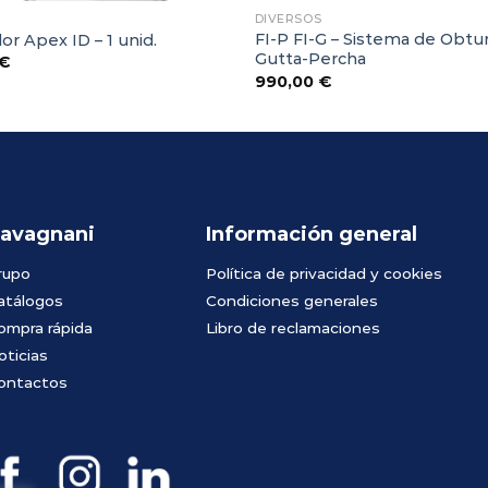
DIVERSOS
FI-P FI-G – Sistema de Obtu
or Apex ID – 1 unid.
Gutta-Percha
€
990,00
€
avagnani
Información general
rupo
Política de privacidad y cookies
atálogos
Condiciones generales
ompra rápida
Libro de reclamaciones
oticias
ontactos