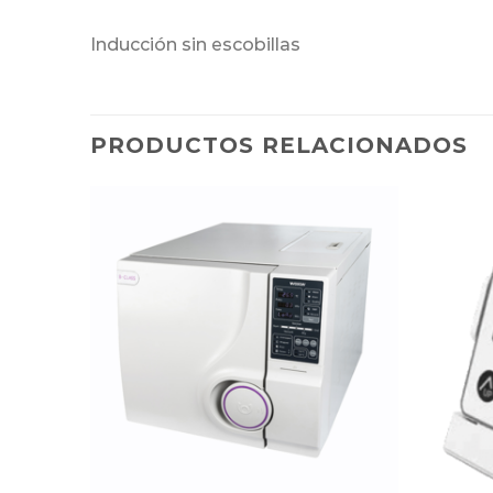
Inducción sin escobillas
PRODUCTOS RELACIONADOS
dicionar
Adicionar
avoritos
Favoritos