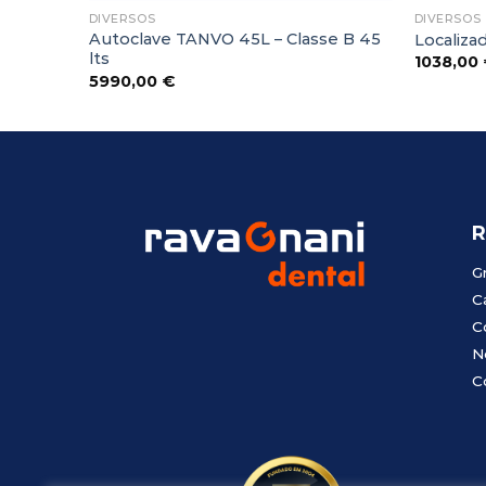
DIVERSOS
DIVERSOS
osto JT-
Autoclave TANVO 45L – Classe B 45
Localizad
lts
1038,00
5990,00
€
R
G
C
C
N
C