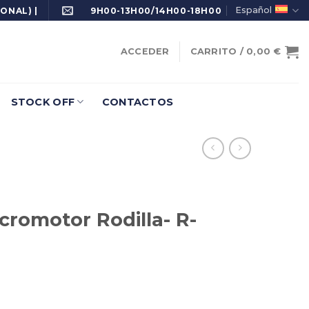
Español
ONAL) |
9H00-13H00/14H00-18H00
ACCEDER
CARRITO /
0,00
€
STOCK OFF
CONTACTOS
cromotor Rodilla- R-