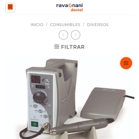
Saltar
al
contenido
INICIO
/
CONSUMIBLES
/
DIVERSOS
FILTRAR
Adicionar
Favoritos