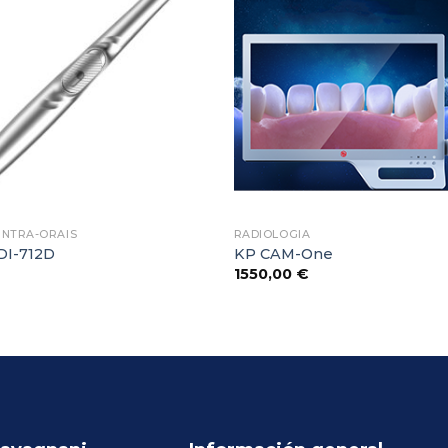
Favoritos
INTRA-ORAIS
RADIOLOGIA
DI-712D
KP CAM-One
1550,00
€