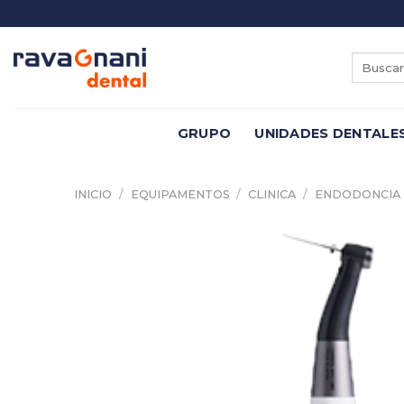
Saltar
al
contenido
Buscar
por:
GRUPO
UNIDADES DENTALE
INICIO
/
EQUIPAMENTOS
/
CLINICA
/
ENDODONCIA