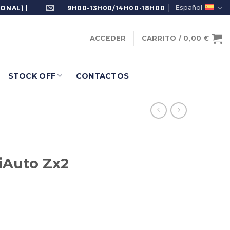
Español
ONAL) |
9H00-13H00/14H00-18H00
ACCEDER
CARRITO /
0,00
€
STOCK OFF
CONTACTOS
iAuto Zx2
antidad