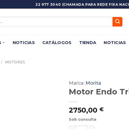
22 977 3040 (CHAMADA PARA REDE FIXA NACI
S
NOTICIAS
CATÁLOGOS
TIENDA
NOTICIAS
/
MOTORES
Marca:
Morita
Motor Endo Tr
Adicionar
Favoritos
2750,00
€
Sob consulta
Motor Endo TriAuto Zx2 c