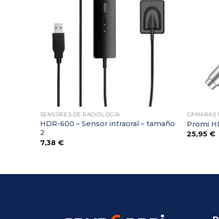
avoritos
Favoritos
SENSORES DE RADIOLOGIA
CÂMARAS 
CT –
HDR-600 – Sensor intraoral – tamaño
Promi H
2
25,95
€
7,38
€