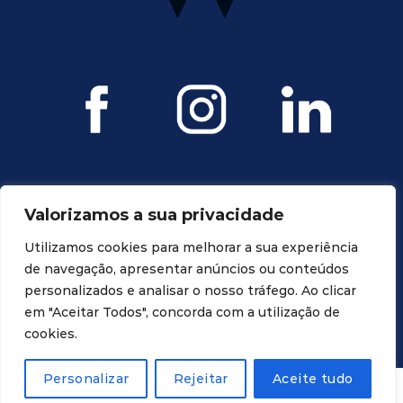
Valorizamos a sua privacidade
Utilizamos cookies para melhorar a sua experiência
de navegação, apresentar anúncios ou conteúdos
personalizados e analisar o nosso tráfego. Ao clicar
Todos os direitos reservados. Propriedade da Ravagnani Dental
em "Aceitar Todos", concorda com a utilização de
cookies.
Personalizar
Rejeitar
Aceite tudo
LOJA
PROMO
CONTA
CARRINHO