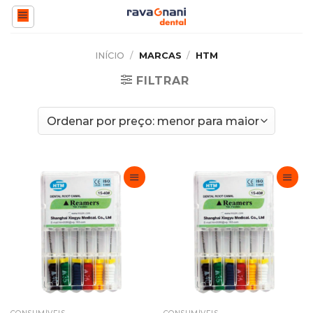
Skip
to
content
INÍCIO
/
MARCAS
/
HTM
FILTRAR
Adicionar
Adicionar
Favoritos
Favoritos