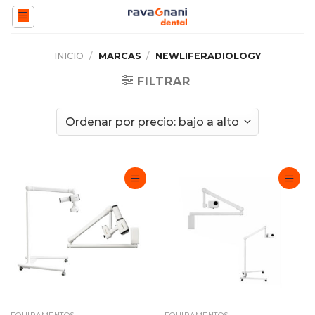
Saltar
al
contenido
INICIO
/
MARCAS
/
NEWLIFERADIOLOGY
FILTRAR
Adicionar
Adicionar
Favoritos
Favoritos