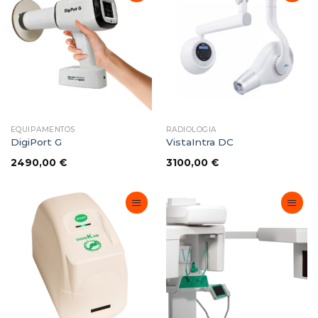
Adicionar
Adicionar
Favoritos
Favoritos
EQUIPAMENTOS
RADIOLOGIA
DigiPort G
VistaIntra DC
2490,00
€
3100,00
€
Adicionar
Adicionar
Favoritos
Favoritos