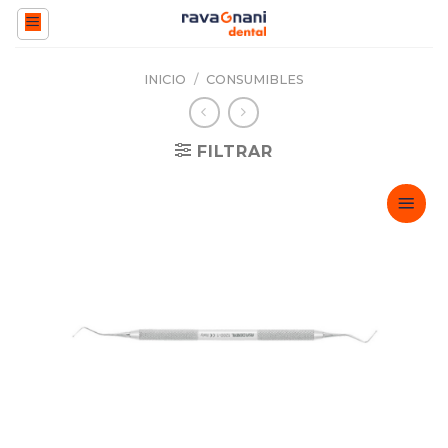
Saltar
al
contenido
INICIO
/
CONSUMIBLES
FILTRAR
Adicionar
Favoritos