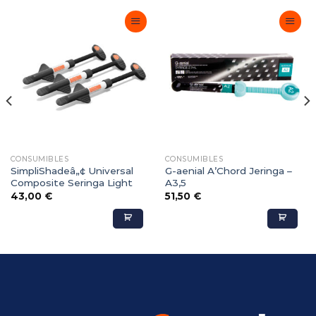
Adicionar
Adicionar
Favoritos
Favoritos
CONSUMIBLES
CONSUMIBLES
SimpliShadeâ„¢ Universal
G-aenial A’Chord Jeringa –
Composite Seringa Light
A3,5
43,00
€
51,50
€