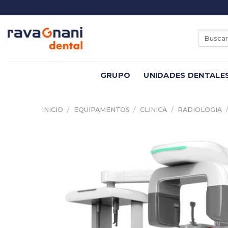
Saltar
al
contenido
Buscar
por:
GRUPO
UNIDADES DENTALE
INICIO
/
EQUIPAMENTOS
/
CLINICA
/
RADIOLOGIA