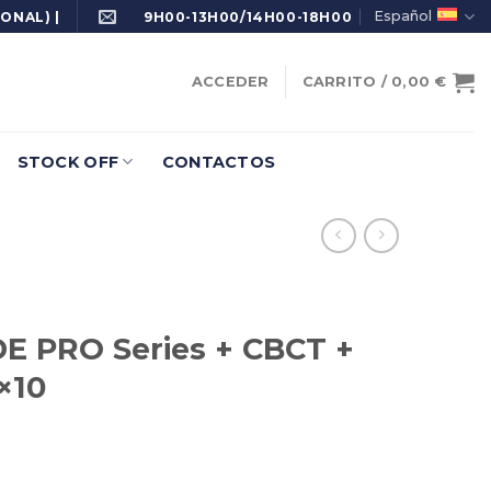
Español
ONAL) |
9H00-13H00/14H00-18H00
ACCEDER
CARRITO /
0,00
€
STOCK OFF
CONTACTOS
E PRO Series + CBCT +
×10