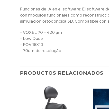
Funciones de IA en el software: El software
con módulos funcionales como reconstrucción
simulación ortodóncica 3D. Compatible con
– VOXEL 70 – 420 μm
– Low Dose
– FOV 16X10
– 70um de resolução
PRODUCTOS RELACIONADOS
dicionar
Adicionar
avoritos
Favoritos