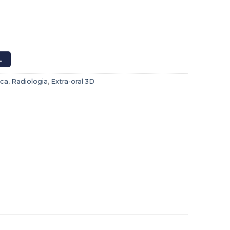
s + CBCT + CEPH – FOV 16×10 cantidad
L
ica
,
Radiologia
,
Extra-oral 3D