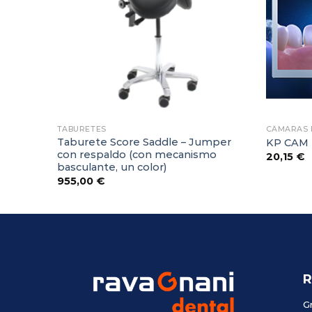
TABURETES
CÂMARAS 
 + CBCT
Taburete Score Saddle – Jumper
KP CAM
con respaldo (con mecanismo
20,15
€
basculante, un color)
955,00
€
R
G