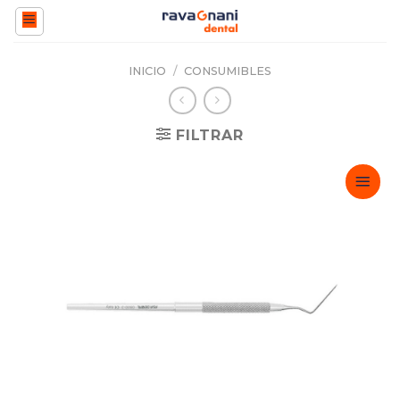
Saltar
al
contenido
INICIO
/
CONSUMIBLES
FILTRAR
Adicionar
Favoritos