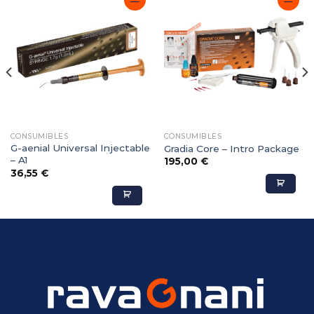
Adicionar
Adicionar
Favoritos
Favoritos
CONSUMIBLES
CONSUMIBLES
G-aenial Universal Injectable
Gradia Core – Intro Package
– A1
195,00
€
36,55
€