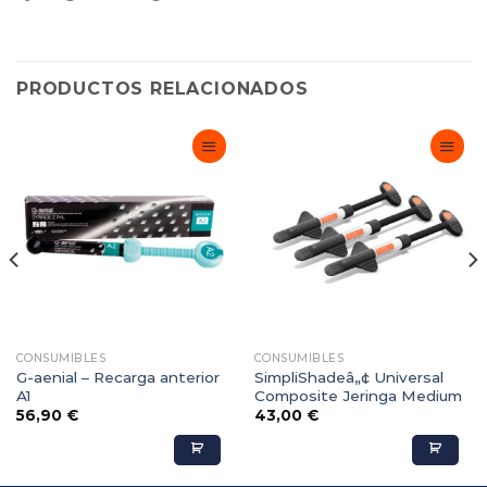
PRODUCTOS RELACIONADOS
Adicionar
Adicionar
Favoritos
Favoritos
CONSUMIBLES
CONSUMIBLES
G-aenial – Recarga anterior
SimpliShadeâ„¢ Universal
A1
Composite Jeringa Medium
56,90
€
43,00
€