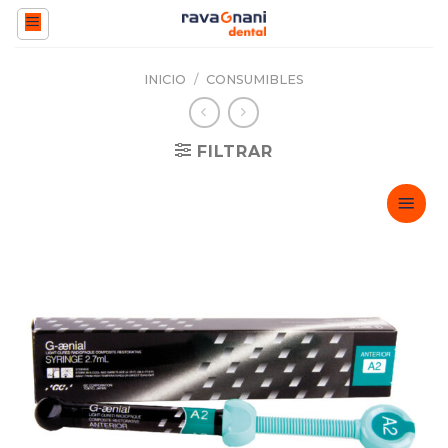
Saltar
al
contenido
INICIO
/
CONSUMIBLES
FILTRAR
Adicionar
Favoritos