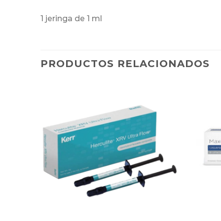
1 jeringa de 1 ml
PRODUCTOS RELACIONADOS
dicionar
Adicionar
avoritos
Favoritos