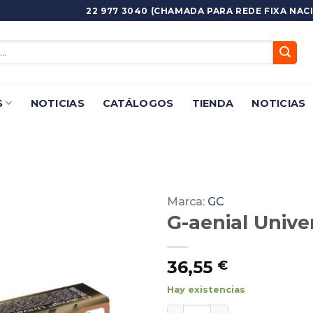
22 977 3040 (CHAMADA PARA REDE FIXA NACI
S
NOTICIAS
CATÁLOGOS
TIENDA
NOTICIAS
Marca:
GC
G-aenial Univer
Adicionar
Favoritos
36,55
€
Hay existencias
G-aenial Universal Injectab