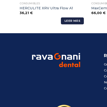
CONSUMIBLES
CONSUMIB
,5
HERCULITE XRV Ultra Flow A1
MaxCem E
36,21
€
66,00
€
LEER MÁS
R
G
C
C
N
C