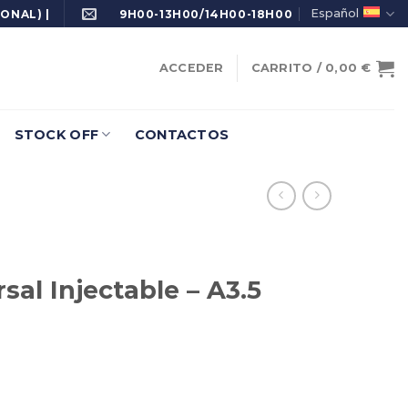
Español
ONAL) |
9H00-13H00/14H00-18H00
ACCEDER
CARRITO /
0,00
€
STOCK OFF
CONTACTOS
sal Injectable – A3.5
le - A3.5 cantidad