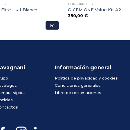
LES
CONSUMIBLES
lite – Kit Blanco
G-CEM ONE Value Kit A2
350,00
€
avagnani
Información general
rupo
Política de privacidad y cookies
atálogos
Condiciones generales
ompra rápida
Libro de reclamaciones
oticias
ontactos