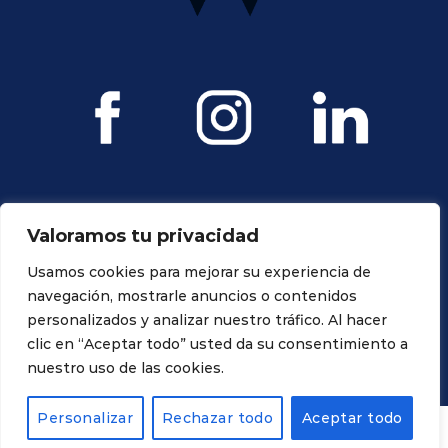
Valoramos tu privacidad
Usamos cookies para mejorar su experiencia de
navegación, mostrarle anuncios o contenidos
personalizados y analizar nuestro tráfico. Al hacer
Todos los derechos reservados. Propiedad de Ravagnani Dental
clic en “Aceptar todo” usted da su consentimiento a
nuestro uso de las cookies.
Personalizar
Rechazar todo
Aceptar todo
TIENDA
PROMO
CUENTA
CARRITO