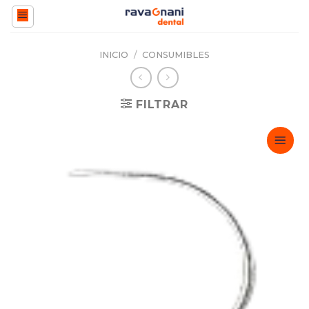
Saltar
al
contenido
INICIO
/
CONSUMIBLES
FILTRAR
Adicionar
Favoritos