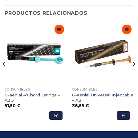
PRODUCTOS RELACIONADOS
Adicionar
Adicionar
Favoritos
Favoritos
CONSUMIBLES
CONSUMIBLES
G-aenial A’Chord Jeringa –
G-aenial Universal Injectable
A3,5
– A3
51,50
€
36,55
€