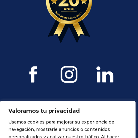
Valoramos tu privacidad
Usamos cookies para mejorar su experiencia de
navegación, mostrarle anuncios o contenidos
personalizados y analizar nuestro tráfico. Al hacer
Todos los derechos reservados. Propiedad de Ravagnani Dental