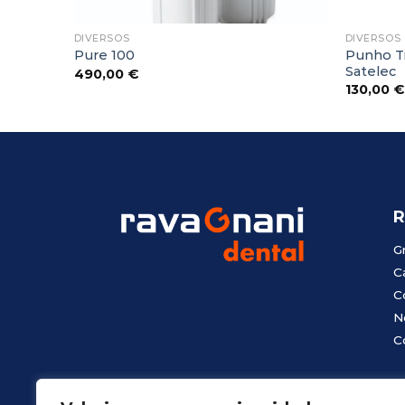
DIVERSOS
DIVERSOS
Punho T
Pure 100
Satelec
490,00
€
130,00
€
R
G
C
C
N
C