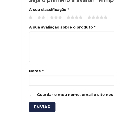
Seja o primeiro a avaliar “Mini
A sua classificação
*
1
2
3
4
5
A sua avaliação sobre o produto
*
Nome
*
Guardar o meu nome, email e site nes