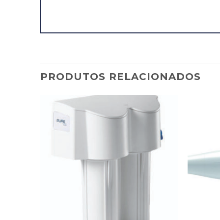
PRODUTOS RELACIONADOS
dicionar
Adicionar
avoritos
Favoritos