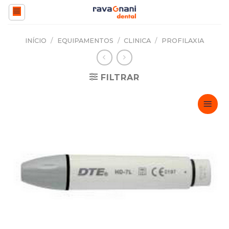
Skip
to
content
INÍCIO
/
EQUIPAMENTOS
/
CLINICA
/
PROFILAXIA
FILTRAR
Adicionar
Favoritos