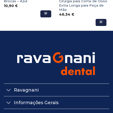
Brocas – Azul
Cirurgia para Corte de Osso
Extra Longa para Peça de
10,90
€
Mão
46,34
€
Ravagnani
Informações Gerais