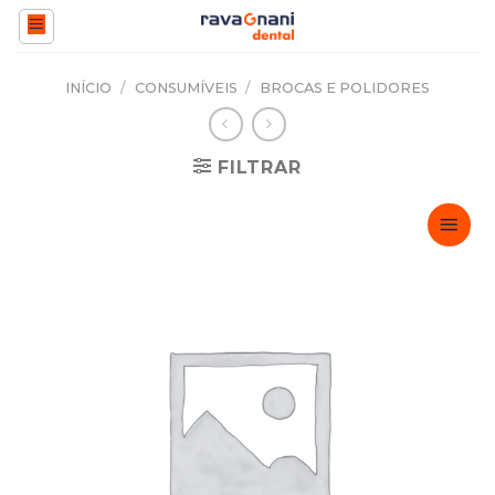
Skip
to
content
INÍCIO
/
CONSUMÍVEIS
/
BROCAS E POLIDORES
FILTRAR
Adicionar
Favoritos