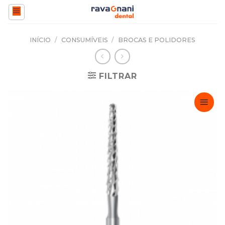
Skip
to
content
INÍCIO
/
CONSUMÍVEIS
/
BROCAS E POLIDORES
FILTRAR
Adicionar
Favoritos