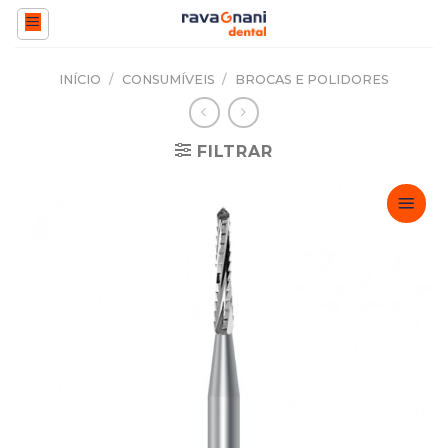
Skip
to
content
INÍCIO
/
CONSUMÍVEIS
/
BROCAS E POLIDORES
FILTRAR
Adicionar
Favoritos