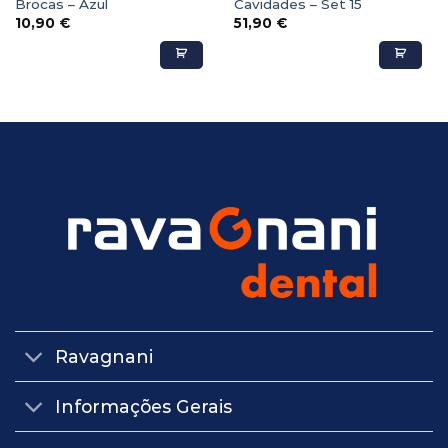
Brocas – Azul
Cavidades – Set 15
10,90
€
51,90
€
Ravagnani
Informações Gerais