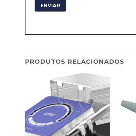
PRODUTOS RELACIONADOS
dicionar
Adicionar
avoritos
Favoritos