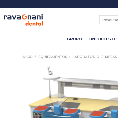
Skip
to
content
Pesquisar
por:
GRUPO
UNIDADES DE
INÍCIO
/
EQUIPAMENTOS
/
LABORATÓRIO
/
MESAS