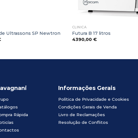
CLINICA
de Ultrassons SP Newtron
Futura B 17 litros
€
4390,00
€
avagnani
Informações Gerais
rupo
Política de Privacidade e Cookies
atálogos
Condições Gerais de Venda
ompra Rápida
Livro de Reclamações
oticías
Resolução de Conflitos
ontactos