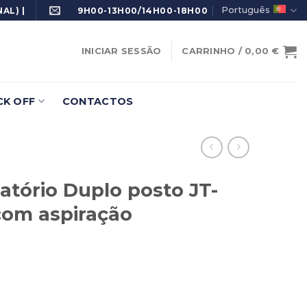
Português
AL) |
9H00-13H00/14H00-18H00
INICIAR SESSÃO
CARRINHO /
0,00
€
K OFF
CONTACTOS
atório Duplo posto JT-
 com aspiração
oratório Duplo posto JT-55(B) 1,6 mt - com aspiração