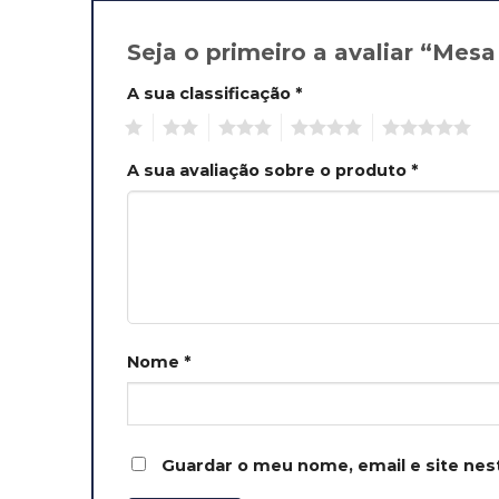
Seja o primeiro a avaliar “Mes
A sua classificação
*
1
2
3
4
5
A sua avaliação sobre o produto
*
Nome
*
Guardar o meu nome, email e site nes