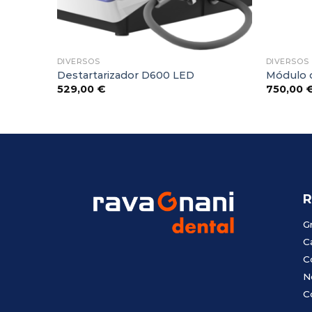
DIVERSOS
DIVERSOS
 UDS-L
Destartarizador D600 LED
Módulo 
529,00
€
750,00
R
G
C
C
N
C