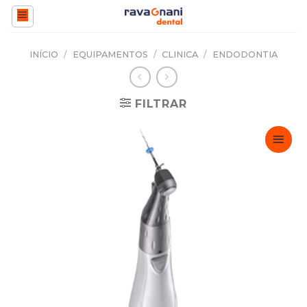
Skip
to
content
INÍCIO
/
EQUIPAMENTOS
/
CLINICA
/
ENDODONTIA
FILTRAR
Adicionar
Favoritos